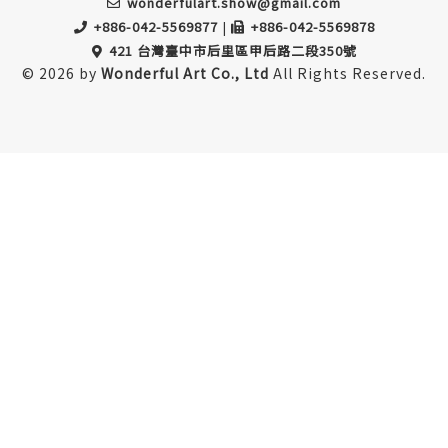
wonderfulart.show@gmail.com
+886-042-5569877
|
+886-042-5569878
421 台灣臺中市后里區甲后路二段350號
© 2026 by
Wonderful Art Co., Ltd
All Rights Reserved.