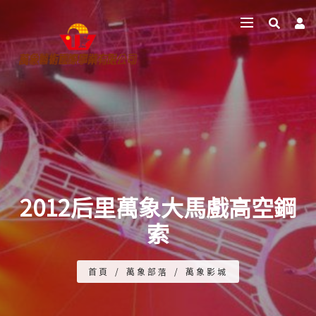
2012后里萬象大馬戲高空鋼
索
首頁
/
萬象部落
/
萬象影城