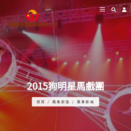
2015狗明星馬戲團
首頁
/
萬象部落
/
萬象影城