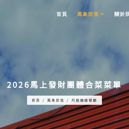
首頁
萬象部落
關於
2026馬上發財團體合菜菜單
首頁
/
萬象部落
/
月眉糖廠餐廳